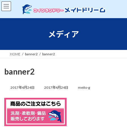
コ
ナ
ン
ビ
テ
ゲ
ン
ー
ツ
シ
へ
ョ
メディア
ス
ン
キ
に
ッ
移
プ
動
HOME
banner2
banner2
banner2
最
終
2017年4月24日
2017年4月24日
meito-g
更
新
日
時
: