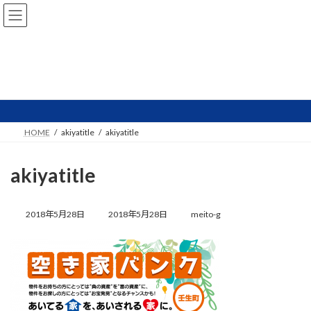
コ
ナ
ン
ビ
テ
ゲ
ン
ー
ツ
シ
へ
ョ
NEWS
ス
ン
キ
に
ッ
移
プ
動
HOME
akiyatitle
akiyatitle
akiyatitle
最
終
2018年5月28日
2018年5月28日
meito-g
更
新
日
時
: