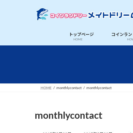
コ
ナ
ン
ビ
テ
ゲ
ン
ー
ツ
シ
トップページ
コインラン
へ
ョ
HOME
HOW
ス
ン
キ
に
ッ
移
プ
動
HOME
monthlycontact
monthlycontact
monthlycontact
最
終