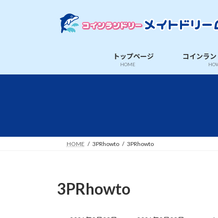
コ
ナ
ン
ビ
テ
ゲ
ン
ー
ツ
シ
トップページ
コインラン
へ
ョ
HOME
HOW
ス
ン
キ
に
ッ
移
プ
動
HOME
3PRhowto
3PRhowto
3PRhowto
最
終