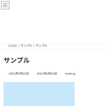
コ
ナ
ン
ビ
テ
ゲ
ン
ー
ツ
シ
へ
ョ
NEWS
ス
ン
キ
に
ッ
移
プ
動
HOME
サンプル
サンプル
サンプル
最
終
2021年3月22日
2021年3月22日
meito-g
更
新
日
時
: