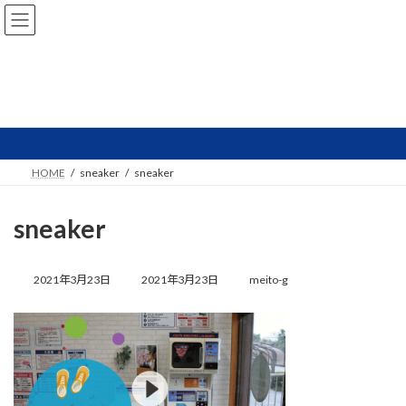
コ
ナ
ン
ビ
テ
ゲ
ン
ー
ツ
シ
へ
ョ
NEWS
ス
ン
キ
に
ッ
移
プ
動
HOME
sneaker
sneaker
sneaker
最
終
2021年3月23日
2021年3月23日
meito-g
更
新
日
時
: