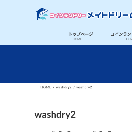
コ
ナ
ン
ビ
テ
ゲ
ン
ー
ツ
シ
トップページ
コインラン
へ
ョ
HOME
HOW
ス
ン
キ
に
ッ
移
プ
動
HOME
washdry2
washdry2
washdry2
最
終