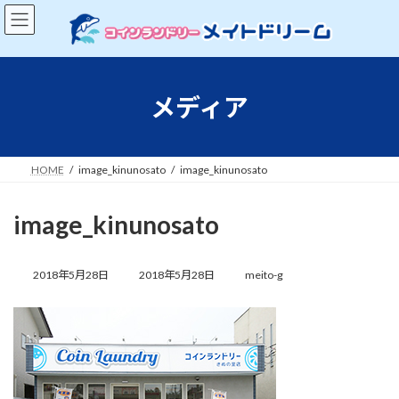
コ
ナ
ン
ビ
テ
ゲ
ン
ー
ツ
シ
へ
ョ
メディア
ス
ン
キ
に
ッ
移
プ
動
HOME
image_kinunosato
image_kinunosato
image_kinunosato
最
終
2018年5月28日
2018年5月28日
meito-g
更
新
日
時
: