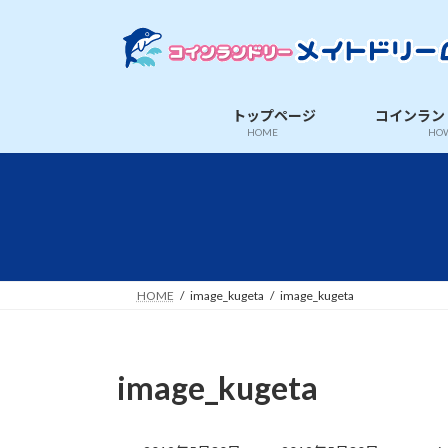
コ
ナ
ン
ビ
テ
ゲ
ン
ー
ツ
シ
トップページ
コインラン
へ
ョ
HOME
HOW
ス
ン
キ
に
ッ
移
プ
動
HOME
image_kugeta
image_kugeta
image_kugeta
最
終