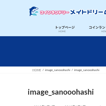
コ
ナ
ン
ビ
テ
ゲ
ン
ー
ツ
シ
トップページ
コインラン
へ
ョ
HOME
HOW
ス
ン
キ
に
ッ
移
プ
動
HOME
image_sanooohashi
image_sanooohashi
image_sanooohashi
最
終