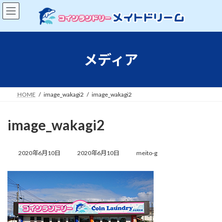
コ
ナ
ン
ビ
テ
ゲ
ン
ー
ツ
シ
へ
ョ
メディア
ス
ン
キ
に
ッ
移
プ
動
HOME
image_wakagi2
image_wakagi2
image_wakagi2
最
終
2020年6月10日
2020年6月10日
meito-g
更
新
日
時
: