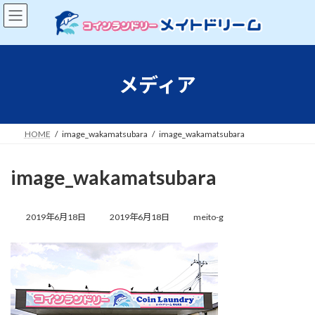
コ
ナ
ン
ビ
テ
ゲ
ン
ー
ツ
シ
へ
ョ
メディア
ス
ン
キ
に
ッ
移
プ
動
HOME
image_wakamatsubara
image_wakamatsubara
image_wakamatsubara
最
終
2019年6月18日
2019年6月18日
meito-g
更
新
日
時
: