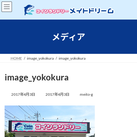
コ
ナ
ン
ビ
テ
ゲ
ン
ー
ツ
シ
へ
ョ
メディア
ス
ン
キ
に
ッ
移
プ
動
HOME
image_yokokura
image_yokokura
image_yokokura
最
終
2017年4月3日
2017年4月3日
meito-g
更
新
日
時
: