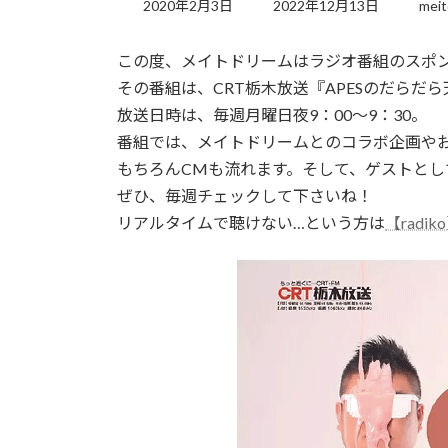
終
2020年2月3日
2022年12月13日
meit
更
新
この度、メイトドリームはラジオ番組のスポ
日
時
その番組は、CRT栃木放送『APESのだらだ
:
放送日時は、毎週月曜日夜9：00～9：30。
番組では、メイトドリームとのコラボ企画や
もちろんCMも流れます。そして、ゲストと
ぜひ、毎週チェックして下さいね！
リアルタイムで聴けない…という方は
【radik