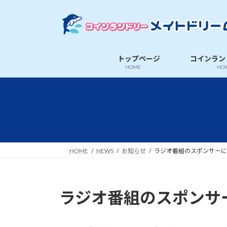
コ
ナ
ン
ビ
テ
ゲ
ン
ー
ツ
シ
トップページ
コインラン
へ
ョ
HOME
HOW
ス
ン
キ
に
ッ
移
プ
動
HOME
NEWS
お知らせ
ラジオ番組のスポンサーに
ラジオ番組のスポンサ
最