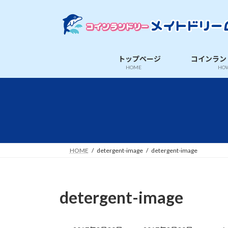
コ
ナ
ン
ビ
テ
ゲ
ン
ー
ツ
シ
トップページ
コインラン
へ
ョ
HOME
HOW
ス
ン
キ
に
ッ
移
プ
動
HOME
detergent-image
detergent-image
detergent-image
最
終