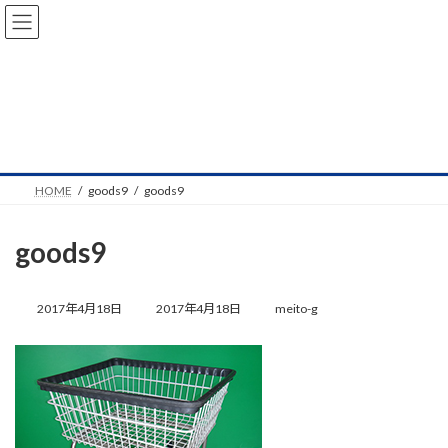
コ
ナ
ン
ビ
テ
ゲ
ン
ー
ツ
シ
へ
ョ
NEWS
ス
ン
キ
に
ッ
移
プ
動
HOME
goods9
goods9
goods9
最
終
2017年4月18日
2017年4月18日
meito-g
更
新
日
時
: