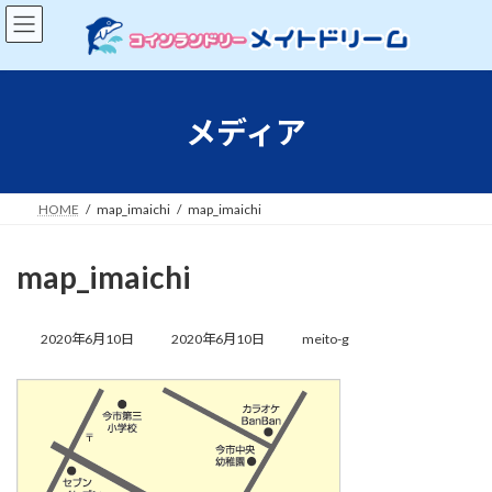
コ
ナ
ン
ビ
テ
ゲ
ン
ー
ツ
シ
へ
ョ
メディア
ス
ン
キ
に
ッ
移
プ
動
HOME
map_imaichi
map_imaichi
map_imaichi
最
終
2020年6月10日
2020年6月10日
meito-g
更
新
日
時
: