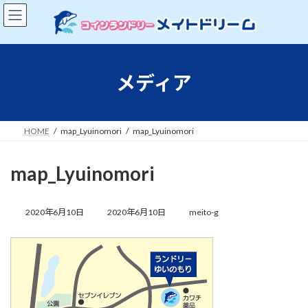
コ
ナ
ン
ビ
テ
ゲ
ン
ー
ツ
シ
へ
ョ
メディア
ス
ン
キ
に
ッ
移
プ
動
HOME
map_Lyuinomori
map_Lyuinomori
map_Lyuinomori
最
終
2020年6月10日
2020年6月10日
meito-g
更
新
日
時
: