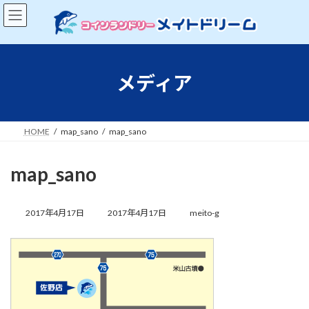
コ
ナ
ン
ビ
テ
ゲ
ン
ー
ツ
シ
へ
ョ
メディア
ス
ン
キ
に
ッ
移
プ
動
HOME
map_sano
map_sano
map_sano
最
終
2017年4月17日
2017年4月17日
meito-g
更
新
日
時
: