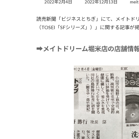
終
2022年2月4日
2022年12月13日
meit
更
新
読売新聞「ビジネスとちぎ」にて、メイトド
日
時
（TOSEI「SFシリーズ」）」に関する記事が
:
➡
メイトドリーム堀米店の店舗情