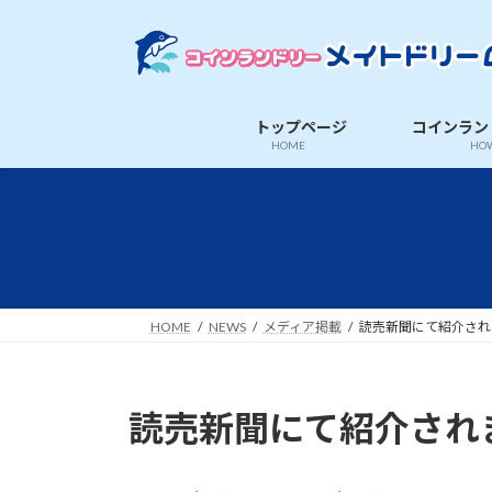
コ
ナ
ン
ビ
テ
ゲ
ン
ー
ツ
シ
トップページ
コインラン
へ
ョ
HOME
HOW
ス
ン
キ
に
ッ
移
プ
動
HOME
NEWS
メディア掲載
読売新聞にて紹介されま
読売新聞にて紹介されま
最