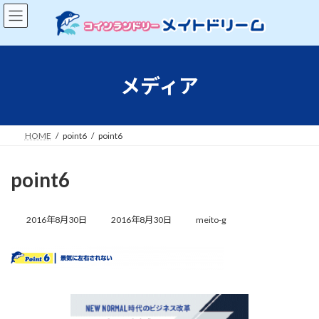
コ
ナ
ン
ビ
テ
ゲ
ン
ー
ツ
シ
へ
ョ
メディア
ス
ン
キ
に
ッ
移
プ
動
HOME
point6
point6
point6
最
終
2016年8月30日
2016年8月30日
meito-g
更
新
日
時
: