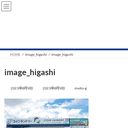
コ
ナ
ン
ビ
テ
ゲ
ン
ー
ツ
シ
へ
ョ
NEWS
ス
ン
キ
に
ッ
移
プ
動
HOME
image_higashi
image_higashi
image_higashi
最
終
2023年8月9日
2023年8月9日
meito-g
更
新
日
時
: