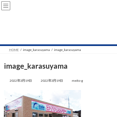
コ
ナ
ン
ビ
テ
ゲ
ン
ー
ツ
シ
へ
ョ
NEWS
ス
ン
キ
に
ッ
移
プ
動
HOME
image_karasuyama
image_karasuyama
image_karasuyama
最
終
2022年3月19日
2022年3月19日
meito-g
更
新
日
時
: