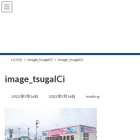
コ
ナ
ン
ビ
テ
ゲ
ン
ー
ツ
シ
へ
ョ
NEWS
ス
ン
キ
に
ッ
移
プ
動
HOME
image_tsugaICi
image_tsugaICi
image_tsugaICi
最
終
2022年7月16日
2022年7月16日
meito-g
更
新
日
時
: