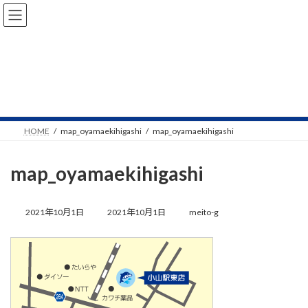
コ
ナ
ン
ビ
テ
ゲ
ン
ー
ツ
シ
へ
ョ
NEWS
ス
ン
キ
に
ッ
移
プ
動
HOME
map_oyamaekihigashi
map_oyamaekihigashi
map_oyamaekihigashi
最
終
2021年10月1日
2021年10月1日
meito-g
更
新
日
時
: