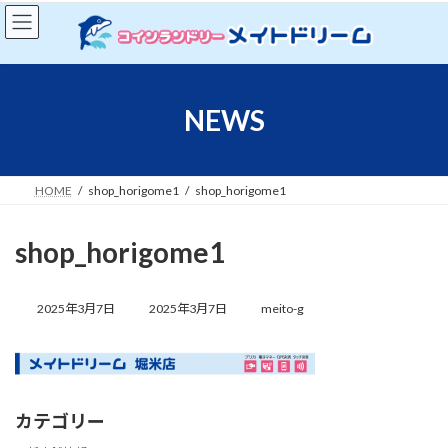
コ
ナ
ン
ビ
テ
ゲ
ン
ー
ツ
シ
へ
ョ
NEWS
ス
ン
キ
に
ッ
移
プ
動
HOME
shop_horigome1
shop_horigome1
shop_horigome1
最
終
2025年3月7日
2025年3月7日
meito-g
更
新
日
時
:
カテゴリー