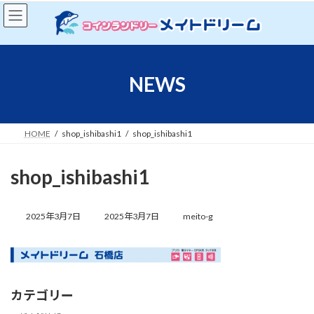
コ
ナ
ン
ビ
テ
ゲ
ン
ー
ツ
シ
へ
ョ
NEWS
ス
ン
キ
に
ッ
移
プ
動
HOME
shop_ishibashi1
shop_ishibashi1
shop_ishibashi1
最
終
2025年3月7日
2025年3月7日
meito-g
更
新
日
時
:
カテゴリー