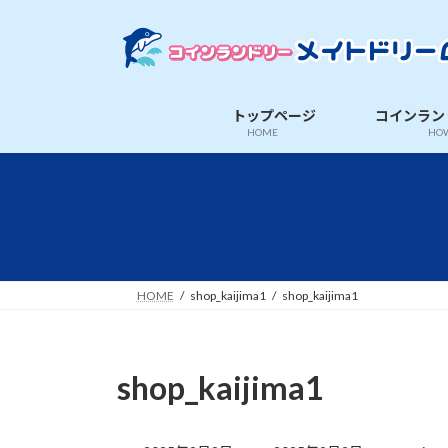
コ
ナ
ン
ビ
テ
ゲ
ン
ー
ツ
シ
トップページ
コインラン
へ
ョ
HOME
HOW
ス
ン
キ
に
ッ
移
プ
動
HOME
shop_kaijima1
shop_kaijima1
shop_kaijima1
最
終