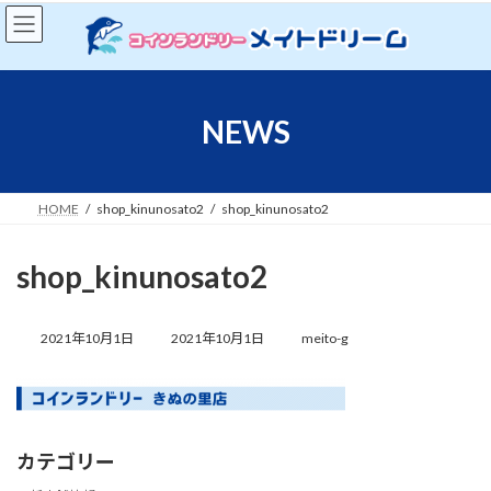
コ
ナ
ン
ビ
テ
ゲ
ン
ー
ツ
シ
へ
ョ
NEWS
ス
ン
キ
に
ッ
移
プ
動
HOME
shop_kinunosato2
shop_kinunosato2
shop_kinunosato2
最
終
2021年10月1日
2021年10月1日
meito-g
更
新
日
時
:
カテゴリー