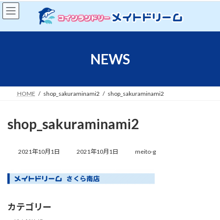
コ
ナ
ン
ビ
テ
ゲ
ン
ー
ツ
シ
へ
ョ
NEWS
ス
ン
キ
に
ッ
移
プ
動
HOME
shop_sakuraminami2
shop_sakuraminami2
shop_sakuraminami2
最
終
2021年10月1日
2021年10月1日
meito-g
更
新
日
時
:
カテゴリー