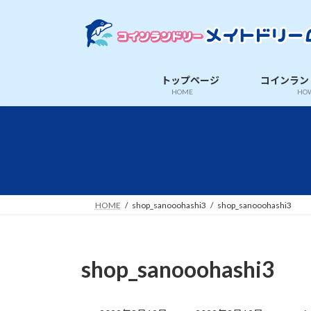
コ
ナ
ン
ビ
テ
ゲ
ン
ー
ツ
シ
トップページ
コインラン
へ
ョ
HOME
HOW
ス
ン
キ
に
ッ
移
プ
動
HOME
shop_sanooohashi3
shop_sanooohashi3
shop_sanooohashi3
最
終