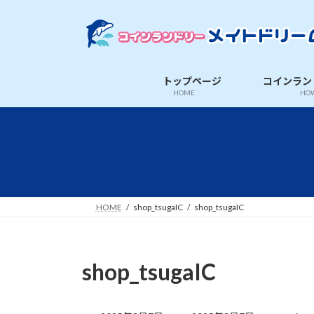
コ
ナ
ン
ビ
テ
ゲ
ン
ー
ツ
シ
トップページ
コインラン
へ
ョ
HOME
HOW
ス
ン
キ
に
ッ
移
プ
動
HOME
shop_tsugaIC
shop_tsugaIC
shop_tsugaIC
最
終