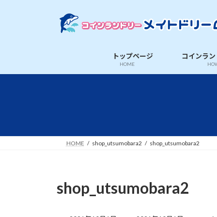
コ
ナ
ン
ビ
テ
ゲ
ン
ー
ツ
シ
トップページ
コインラン
へ
ョ
HOME
HOW
ス
ン
キ
に
ッ
移
プ
動
HOME
shop_utsumobara2
shop_utsumobara2
shop_utsumobara2
最
終