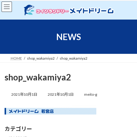
コ
ナ
ン
ビ
テ
ゲ
ン
ー
ツ
シ
へ
ョ
NEWS
ス
ン
キ
に
ッ
移
プ
動
HOME
shop_wakamiya2
shop_wakamiya2
shop_wakamiya2
最
終
2021年10月1日
2021年10月1日
meito-g
更
新
日
時
:
カテゴリー