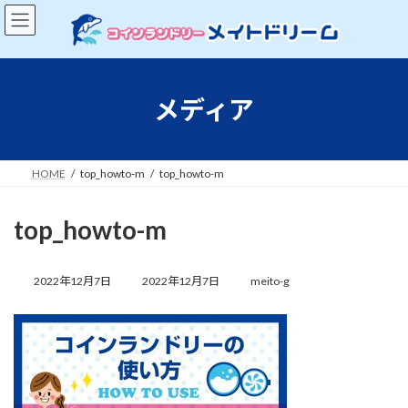
コ
ナ
ン
ビ
テ
ゲ
ン
ー
ツ
シ
へ
ョ
メディア
ス
ン
キ
に
ッ
移
プ
動
HOME
top_howto-m
top_howto-m
top_howto-m
最
終
2022年12月7日
2022年12月7日
meito-g
更
新
日
時
: