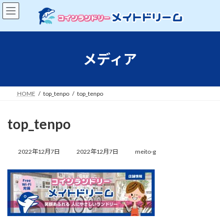
コ
ナ
ン
ビ
テ
ゲ
ン
ー
ツ
シ
へ
ョ
メディア
ス
ン
キ
に
ッ
移
プ
動
HOME
top_tenpo
top_tenpo
top_tenpo
最
終
2022年12月7日
2022年12月7日
meito-g
更
新
日
時
: